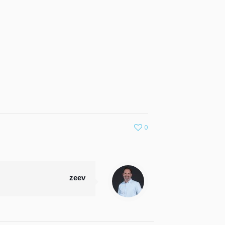
0
zeev