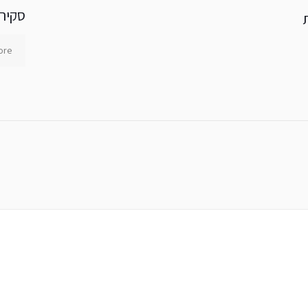
סקירה
ת
ore