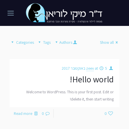
Categories
Tags
Authors
Show all
5 באוקטובר 2017
at
zeev
Hello world!
Welcome to WordPress. This is your first post. Edit or
delete it, then start writing!
Read more
0
0