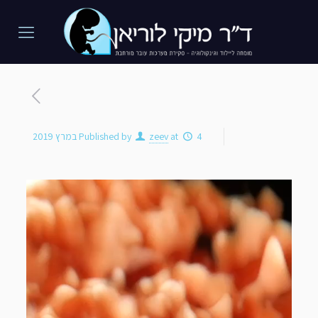
4 במרץ 2019
at
zeev
Published by
נגן
וידאו